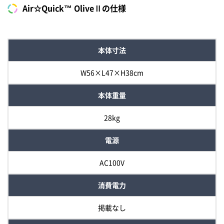
Air☆Quick™ OliveⅡの仕様
本体寸法
W56×L47×H38cm
本体重量
28kg
電源
AC100V
消費電力
掲載なし