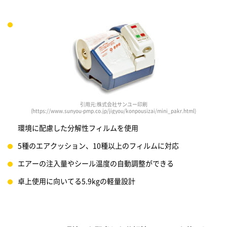
引用元:株式会社サンユー印刷
(https://www.sunyou-pmp.co.jp/jigyou/konpousizai/mini_pakr.html)
環境に配慮した分解性フィルムを使用
5種のエアクッション、10種以上のフィルムに対応
エアーの注入量やシール温度の自動調整ができる
卓上使用に向いてる5.9kgの軽量設計